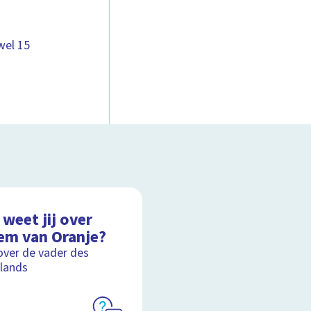
wel 15
weet jij over
lem van Oranje?
over de vader des
lands