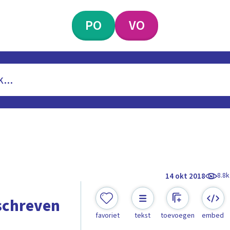
PO
VO
8.8k
14 okt 2018
schreven
favoriet
tekst
toevoegen
embed