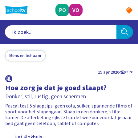
Ga
naar
PO
VO
hoofdinhoud
Mens en lichaam
15 apr 2020
2.2k
Hoe zorg je dat je goed slaapt?
Donker, stil, rustig, geen schermen
Pascal test 5 slaaptips: geen cola, suiker, spannende films of
sport voor het slapengaan. Slaap in een donkere, stille
kamer. De allerbelangrijkste tip: de twee uur voordat je naar
bed gaat geen telefoon, tablet of computer.
Het Klokhuis