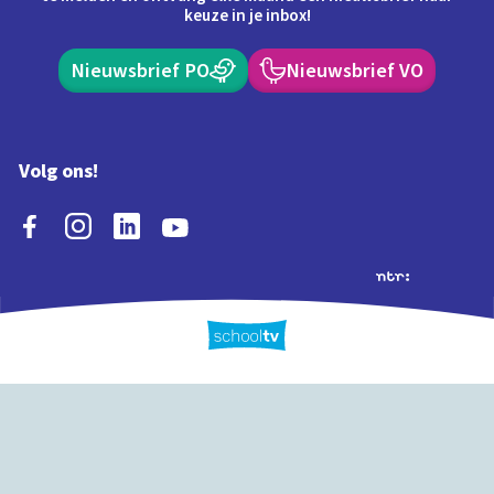
keuze in je inbox!
Nieuwsbrief PO
Nieuwsbrief VO
Volg ons!
Extra's
Schooltv biedt meer
Quiz
Schoolplaat
Tijd
dan video's! Ontdek
onze extra inhoud: