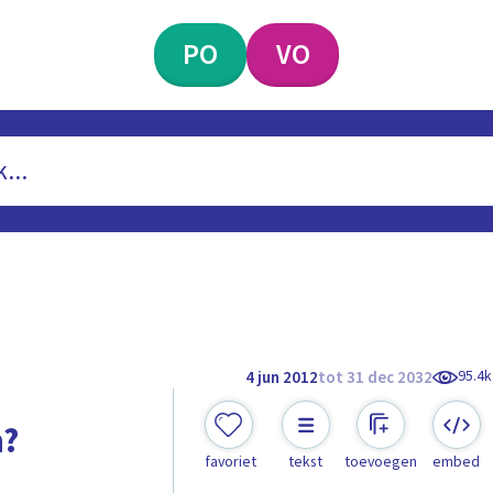
PO
VO
95.4k
4 jun 2012
tot 31 dec 2032
n?
favoriet
tekst
toevoegen
embed