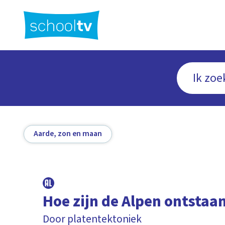
Ga
naar
hoofdinhoud
Aarde, zon en maan
Hoe zijn de Alpen ontstaa
Door platentektoniek