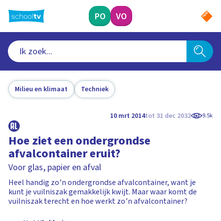
Ga
naar
PO
VO
hoofdinhoud
Milieu en klimaat
Techniek
10 mrt 2014
tot 31 dec 2032
9.5k
Hoe ziet een ondergrondse
afvalcontainer eruit?
Voor glas, papier en afval
Heel handig zo’n ondergrondse afvalcontainer, want je
kunt je vuilniszak gemakkelijk kwijt. Maar waar komt de
vuilniszak terecht en hoe werkt zo’n afvalcontainer?