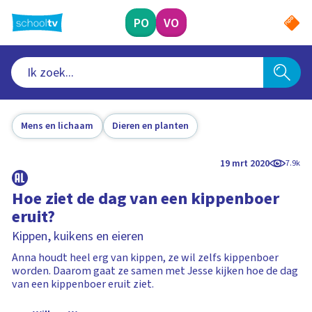
Ga
naar
PO
VO
hoofdinhoud
Mens en lichaam
Dieren en planten
19 mrt 2020
7.9k
Hoe ziet de dag van een kippenboer
eruit?
Kippen, kuikens en eieren
Anna houdt heel erg van kippen, ze wil zelfs kippenboer
worden. Daarom gaat ze samen met Jesse kijken hoe de dag
van een kippenboer eruit ziet.