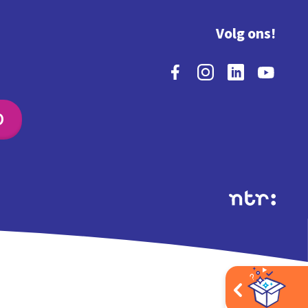
Volg ons!
O
Extra's