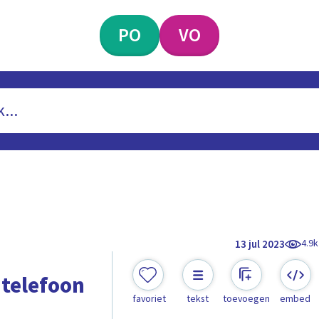
PO
VO
4.9k
13 jul 2023
 telefoon
favoriet
tekst
toevoegen
embed