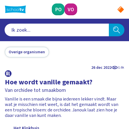
Ga
naar
PO
VO
hoofdinhoud
Overige organismen
26 dec 2022
1.6k
Hoe wordt vanille gemaakt?
Van orchidee tot smaakbom
Vanille is een smaak die bijna iedereen lekker vindt. Maar
wat je misschien niet weet, is dat het gemaakt wordt van
een tropische bloem: de orchidee. Janouk laat zien hoe je
daar vanille van kunt maken.
Het Klokhuis