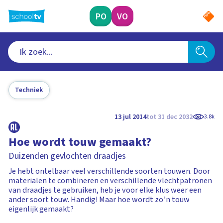
Ga
naar
PO
VO
hoofdinhoud
Techniek
13 jul 2014
tot 31 dec 2032
3.8k
Hoe wordt touw gemaakt?
Duizenden gevlochten draadjes
Je hebt ontelbaar veel verschillende soorten touwen. Door
materialen te combineren en verschillende vlechtpatronen
van draadjes te gebruiken, heb je voor elke klus weer een
ander soort touw. Handig! Maar hoe wordt zo’n touw
eigenlijk gemaakt?