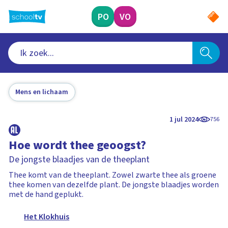
Ga
naar
PO
VO
hoofdinhoud
Mens en lichaam
1 jul 2024
756
Hoe wordt thee geoogst?
De jongste blaadjes van de theeplant
Thee komt van de theeplant. Zowel zwarte thee als groene
thee komen van dezelfde plant. De jongste blaadjes worden
met de hand geplukt.
Het Klokhuis