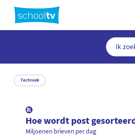
Ga
naar
hoofdinhoud
Techniek
Hoe wordt post gesorteer
Miljoenen brieven per dag