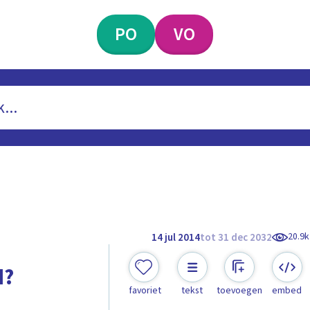
PO
VO
20.9k
14 jul 2014
tot 31 dec 2032
d?
favoriet
tekst
toevoegen
embed