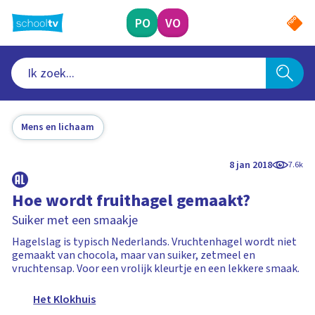
Ga
naar
PO
VO
hoofdinhoud
Mens en lichaam
8 jan 2018
7.6k
Hoe wordt fruithagel gemaakt?
Suiker met een smaakje
Hagelslag is typisch Nederlands. Vruchtenhagel wordt niet
gemaakt van chocola, maar van suiker, zetmeel en
vruchtensap. Voor een vrolijk kleurtje en een lekkere smaak.
Het Klokhuis