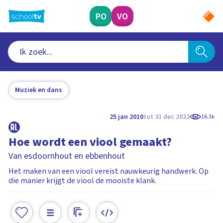
Ga
naar
PO
VO
hoofdinhoud
Muziek en dans
25 jan 2010
tot 31 dec 2032
16.3k
Hoe wordt een viool gemaakt?
Van esdoornhout en ebbenhout
Het maken van een viool vereist nauwkeurig handwerk. Op
die manier krijgt de viool de mooiste klank.