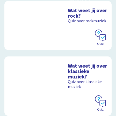
Interactieve
schoolplaat over
Wat weet jij over
muziekinstrumenten
rock?
en muziekstijlen
Quiz over rockmuziek
Schoolplaat
Quiz
Wat weet jij over
klassieke
muziek?
Quiz over klassieke
muziek
Quiz