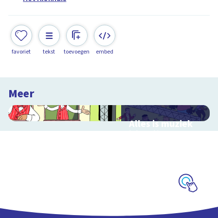
favoriet
tekst
toevoegen
embed
Meer
Alles is muziek
Interactieve
schoolplaat over
muziekinstrumenten
en muziekstijlen
Schoolplaat