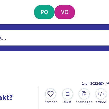
PO
VO
674
1 jun 2022
akt?
favoriet
tekst
toevoegen
embed