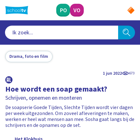
Ga
naar
PO
VO
hoofdinhoud
Drama, foto en film
1 jun 2022
673
Hoe wordt een soap gemaakt?
Schrijven, opnemen en monteren
De soapserie Goede Tijden, Slechte Tijden wordt vier dagen
per week uitgezonden. Om zoveel afleveringen te maken,
werken er heel wat mensen aan mee. Sosha gaat langs bij de
schrijvers en de opnames op de set.
Het Klokhuis