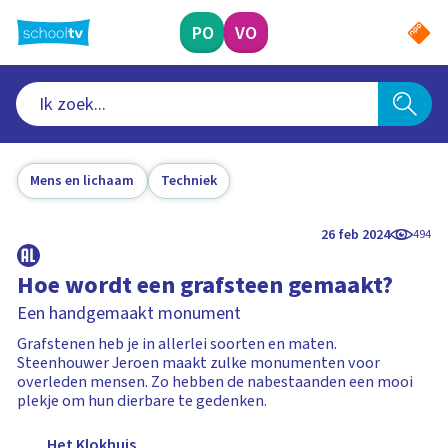
Ga
naar
PO
VO
hoofdinhoud
Mens en lichaam
Techniek
26 feb 2024
494
Hoe wordt een grafsteen gemaakt?
Een handgemaakt monument
Grafstenen heb je in allerlei soorten en maten.
Steenhouwer Jeroen maakt zulke monumenten voor
overleden mensen. Zo hebben de nabestaanden een mooi
plekje om hun dierbare te gedenken.
Het Klokhuis