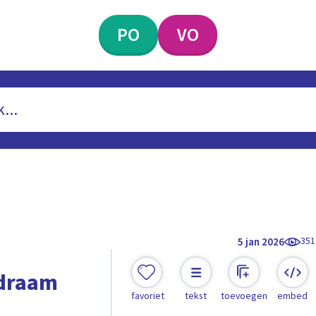
PO
VO
351
5 jan 2026
odraam
favoriet
tekst
toevoegen
embed