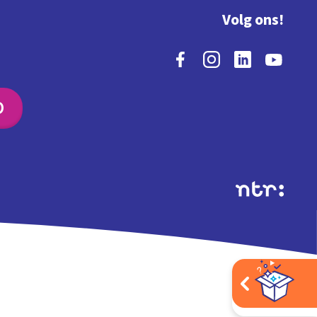
Volg ons!
O
Extra's