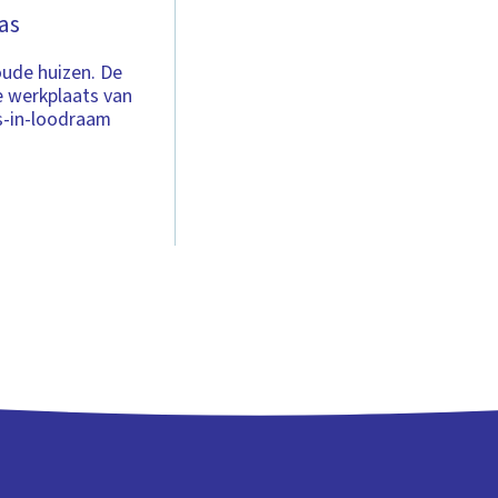
as
oude huizen. De
e werkplaats van
s-in-loodraam