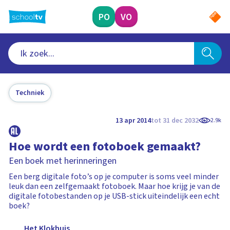
Ga
naar
PO
VO
hoofdinhoud
Techniek
13 apr 2014
tot 31 dec 2032
2.9k
Hoe wordt een fotoboek gemaakt?
Een boek met herinneringen
Een berg digitale foto’s op je computer is soms veel minder
leuk dan een zelfgemaakt fotoboek. Maar hoe krijg je van de
digitale fotobestanden op je USB-stick uiteindelijk een echt
boek?
Het Klokhuis