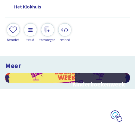
Het Klokhuis
favoriet
tekst
toevoegen
embed
Meer
Kinderboekenweek
2026
Bekijk video's bij de
thematitels
Schoolplaat