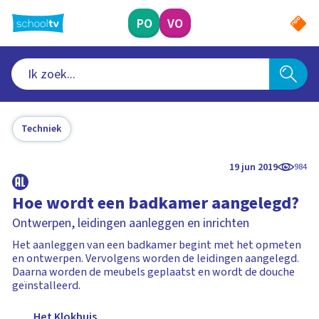
Ga
naar
PO
VO
hoofdinhoud
Techniek
19 jun 2019
984
Hoe wordt een badkamer aangelegd?
Ontwerpen, leidingen aanleggen en inrichten
Het aanleggen van een badkamer begint met het opmeten
en ontwerpen. Vervolgens worden de leidingen aangelegd.
Daarna worden de meubels geplaatst en wordt de douche
geïnstalleerd.
Het Klokhuis