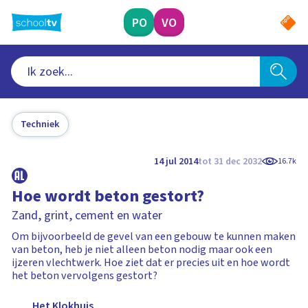
Ga
naar
PO
VO
hoofdinhoud
Techniek
14 jul 2014
tot 31 dec 2032
16.7k
Hoe wordt beton gestort?
Zand, grint, cement en water
Om bijvoorbeeld de gevel van een gebouw te kunnen maken
van beton, heb je niet alleen beton nodig maar ook een
ijzeren vlechtwerk. Hoe ziet dat er precies uit en hoe wordt
het beton vervolgens gestort?
Het Klokhuis