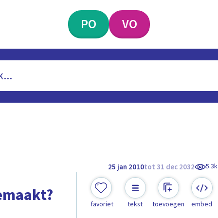
PO
VO
5.3k
25 jan 2010
tot 31 dec 2032
gemaakt?
favoriet
tekst
toevoegen
embed