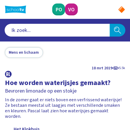
Ga
naar
PO
VO
hoofdinhoud
Mens en lichaam
18 mrt 2019
5.5k
Hoe worden waterijsjes gemaakt?
Bevroren limonade op een stokje
In de zomer gaat er niets boven een verfrissend waterijsje!
Ze bestaan meestal uit laagjes met verschillende smaken
en kleuren. Pascal laat zien hoe waterijsjes gemaakt
worden.
Het Klokhuis