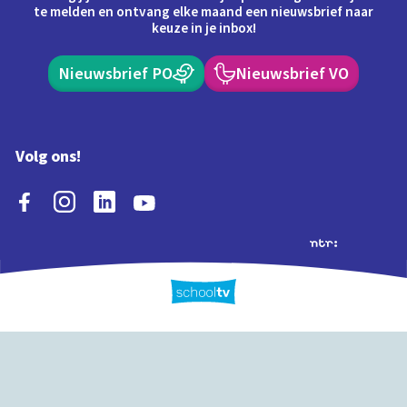
te melden en ontvang elke maand een nieuwsbrief naar
keuze in je inbox!
Nieuwsbrief PO
Nieuwsbrief VO
Volg ons!
Extra's
Schooltv biedt meer
Quiz
Schoolplaat
Tijd
dan video's! Ontdek