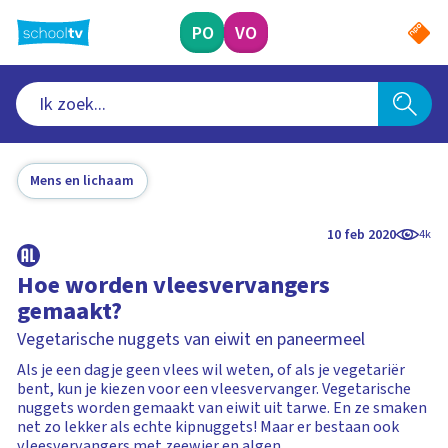
Ga
naar
PO
VO
hoofdinhoud
Mens en lichaam
10 feb 2020
4k
Hoe worden vleesvervangers
gemaakt?
Vegetarische nuggets van eiwit en paneermeel
Als je een dagje geen vlees wil weten, of als je vegetariër
bent, kun je kiezen voor een vleesvervanger. Vegetarische
nuggets worden gemaakt van eiwit uit tarwe. En ze smaken
net zo lekker als echte kipnuggets! Maar er bestaan ook
vleesvervangers met zeewier en algen.