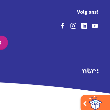
Volg ons!
O
Extra's