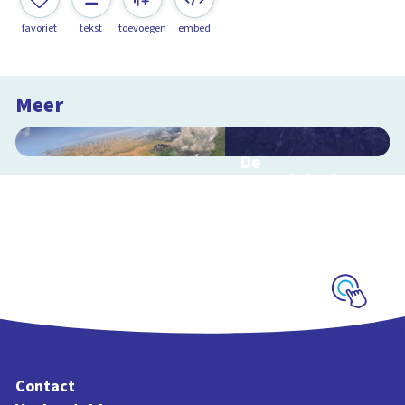
favoriet
tekst
toevoegen
embed
Meer
De
waterkringloop
Interactieve
schoolplaat over de
cyclus van water op
aarde
Schoolplaat
Contact