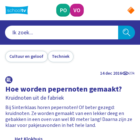
Ga
naar
PO
VO
hoofdinhoud
Cultuur en geloof
Techniek
14 dec 2016
23k
Hoe worden pepernoten gemaakt?
Kruidnoten uit de fabriek
Bij Sinterklaas horen pepernoten! Of beter gezegd:
kruidnoten. Ze worden gemaakt van een lekker deeg en
gebakken in een oven van wel 80 meter lang! Daarna zijn ze
klaar voor pakjesavonden in het hele land.
Het Klokhuis