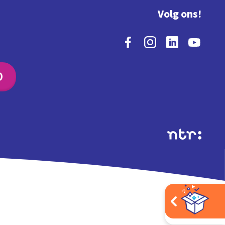
Volg ons!
O
Extra's