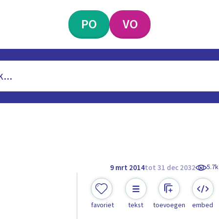
PO
VO
5.7k
9 mrt 2014
tot 31 dec 2032
favoriet
tekst
toevoegen
embed