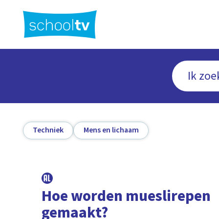
Ga
naar
hoofdinhoud
Techniek
Mens en lichaam
Hoe worden mueslirepen
gemaakt?