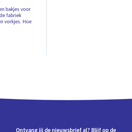
en bakjes voor
de fabriek
n vorkjes. Hoe
Ontvang jij de nieuwsbrief al? Blijf op de