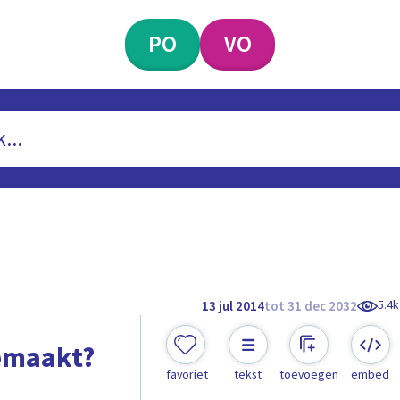
PO
VO
5.4k
13 jul 2014
tot 31 dec 2032
gemaakt?
favoriet
tekst
toevoegen
embed