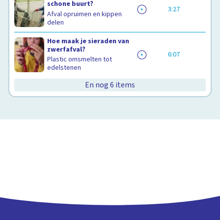
schone buurt?
3:27
Afval opruimen en kippen
delen
Hoe maak je sieraden van
zwerfafval?
6:07
Plastic omsmelten tot
edelstenen
Wat gebeurt er met restafval?
En nog 6 items
Verbranden en recyclen
7:30