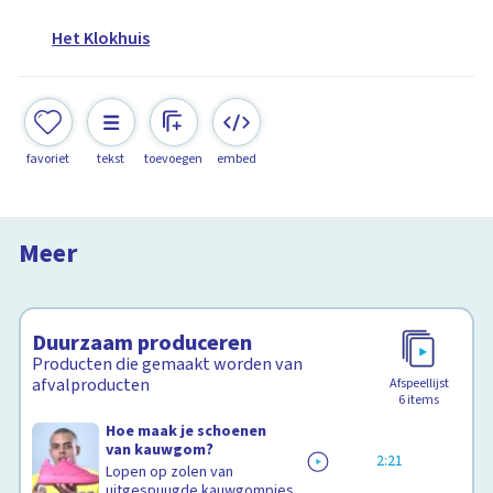
Het Klokhuis
favoriet
tekst
toevoegen
embed
Drinkpak
Het Klokhuis
Meer
14:56
Duurzaam produceren
Producten die gemaakt worden van
afvalproducten
Afspeellijst
6
items
Hoe maak je schoenen
van kauwgom?
2:21
Lopen op zolen van
uitgespuugde kauwgompjes