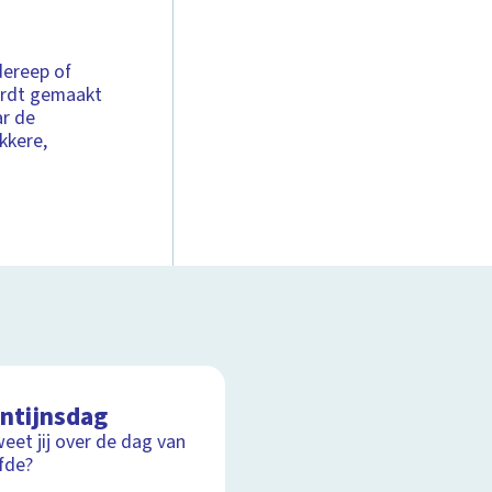
dereep of
ordt gemaakt
ar de
kkere,
entijnsdag
eet jij over de dag van
efde?