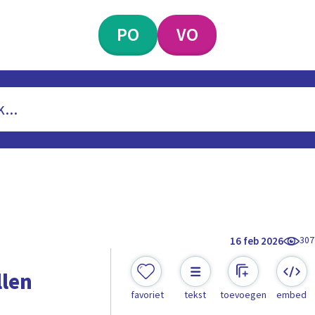
PO
VO
307
16 feb 2026
len
favoriet
tekst
toevoegen
embed