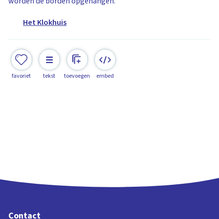
worden de borden opgehangen.
Het Klokhuis
favoriet
tekst
toevoegen
embed
Contact