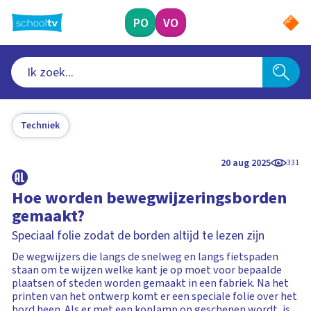
Ga
naar
PO
VO
hoofdinhoud
Techniek
20 aug 2025
331
Hoe worden bewegwijzeringsborden
gemaakt?
Speciaal folie zodat de borden altijd te lezen zijn
De wegwijzers die langs de snelweg en langs fietspaden
staan om te wijzen welke kant je op moet voor bepaalde
plaatsen of steden worden gemaakt in een fabriek. Na het
printen van het ontwerp komt er een speciale folie over het
bord heen. Als er met een koplamp op geschenen wordt, is