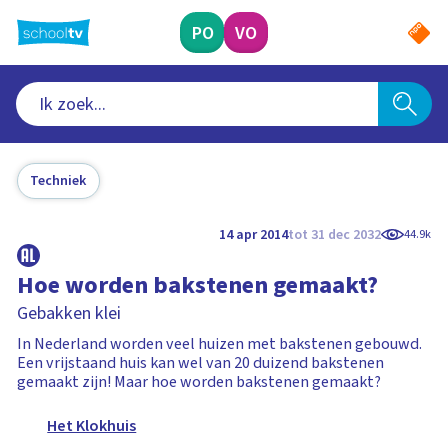
Ga
naar
PO
VO
hoofdinhoud
Techniek
14 apr 2014
tot 31 dec 2032
44.9k
Hoe worden bakstenen gemaakt?
Gebakken klei
In Nederland worden veel huizen met bakstenen gebouwd.
Een vrijstaand huis kan wel van 20 duizend bakstenen
gemaakt zijn! Maar hoe worden bakstenen gemaakt?
Het Klokhuis