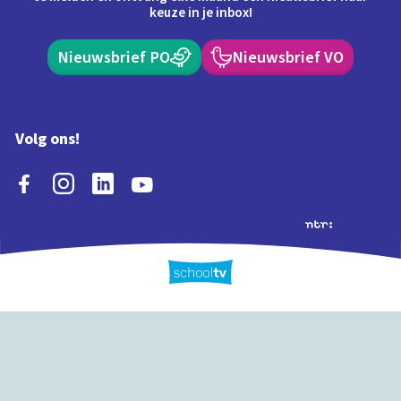
keuze in je inbox!
Nieuwsbrief PO
Nieuwsbrief VO
Volg ons!
Extra's
Schooltv biedt meer
Quiz
Schoolplaat
Tijd
dan video's! Ontdek
onze extra inhoud: