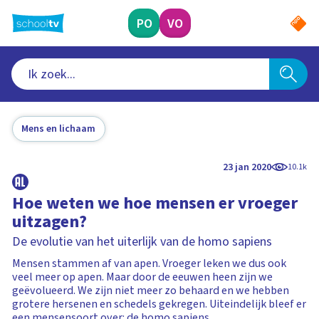
Ga
naar
PO
VO
hoofdinhoud
Mens en lichaam
23 jan 2020
10.1k
Hoe weten we hoe mensen er vroeger
uitzagen?
De evolutie van het uiterlijk van de homo sapiens
Mensen stammen af van apen. Vroeger leken we dus ook
veel meer op apen. Maar door de eeuwen heen zijn we
geëvolueerd. We zijn niet meer zo behaard en we hebben
grotere hersenen en schedels gekregen. Uiteindelijk bleef er
een mensensoort over: de homo sapiens.