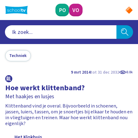
Ga
naar
PO
VO
hoofdinhoud
Techniek
9 mrt 2014
tot 31 dec 2032
8.8k
Hoe werkt klittenband?
Met haakjes en lusjes
Klittenband vind je overal. Bijvoorbeeld in schoenen,
jassen, luiers, tassen, om je snoertjes bij elkaar te houden en
in vliegtuigen en treinen. Maar hoe werkt klittenband nou
eigenlijk?
Het Klokhuis