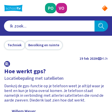
Ga
naar
PO
VO
hoofdinhoud
Techniek
Bevolking en ruimte
19 feb 2020
5.2k
Hoe werkt gps?
Locatiebepaling met satellieten
Dankzij de gps-functie op je telefoon weet je altijd waar je
bent en kun je bijna overal komen. Je telefoon staat
namelijk in verbinding met allerlei satellieten die rond de
aarde zweven. Diederik laat zien hoe dat werkt.
Willem Wever