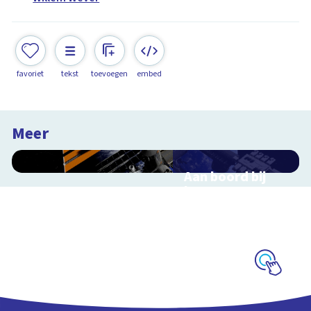
favoriet
tekst
toevoegen
embed
Meer
Aan boord bij
het ISS
Interactieve
schoolplaat over de
ruimtevaart
Schoolplaat