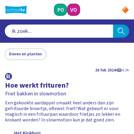
Ga
naar
PO
VO
hoofdinhoud
Dieren en planten
26 feb 2024
1.2k
Hoe werkt frituren?
Friet bakken in slowmotion
Een gekookte aardappel smaakt heel anders dan zijn
gefrituurde broertje, oftewel: friet! Wat gebeurt er voor
magisch in een frituurpan waardoor frietjes zo lekker en
krokant worden? In slowmotion kun je dat goed zien.
Het Klokhuis