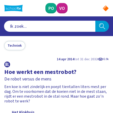
Ga
naar
PO
VO
hoofdinhoud
Techniek
14 apr 2014
tot 31 dec 2032
5.9k
Hoe werkt een mestrobot?
De robot versus de mens
Een koe is niet zindelijk en poept tientallen liters mest per
dag. Om te voorkomen dat de koeien niet in de mest staan,
rijdt er een mestrobot in de stal rond. Maar hoe gaat zo’n
robot te werk?
Het Klokhuis