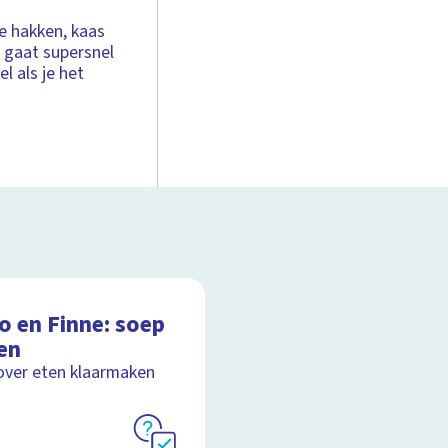
e hakken, kaas
t gaat supersnel
l als je het
o en Finne: soep
en
over eten klaarmaken