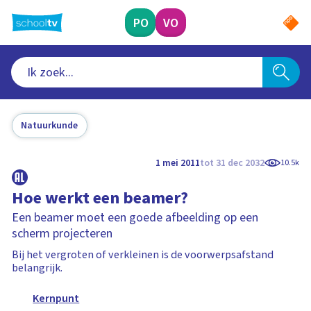
Ga
naar
PO
VO
hoofdinhoud
Natuurkunde
1 mei 2011
tot 31 dec 2032
10.5k
Hoe werkt een beamer?
Een beamer moet een goede afbeelding op een
scherm projecteren
Bij het vergroten of verkleinen is de voorwerpsafstand
belangrijk.
Kernpunt