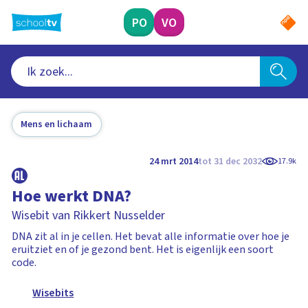
Ga
naar
PO
VO
hoofdinhoud
Mens en lichaam
24 mrt 2014
tot 31 dec 2032
17.9k
Hoe werkt DNA?
Wisebit van Rikkert Nusselder
DNA zit al in je cellen. Het bevat alle informatie over hoe je
eruitziet en of je gezond bent. Het is eigenlijk een soort
code.
Wisebits