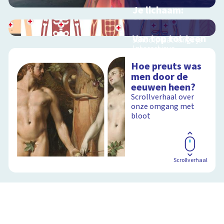
Je lichaam:
organen
Interactieve
Van top tot teen
schoolplaat langs je
Interactieve
organen
schoolplaat over het
Hoe preuts was
menselijk lichaam
men door de
eeuwen heen?
Schoolplaat
Scrollverhaal over
onze omgang met
Schoolplaat
bloot
Scrollverhaal