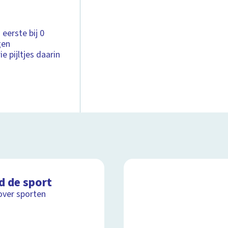
 eerste bij 0
gen
e pijltjes daarin
d de sport
over sporten