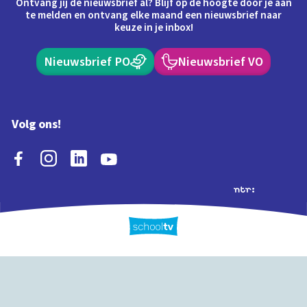
Ontvang jij de nieuwsbrief al? Blijf op de hoogte door je aan
te melden en ontvang elke maand een nieuwsbrief naar
keuze in je inbox!
Nieuwsbrief PO
Nieuwsbrief VO
Volg ons!
Extra's
Schooltv biedt meer
Quiz
Schoolplaat
Tijd