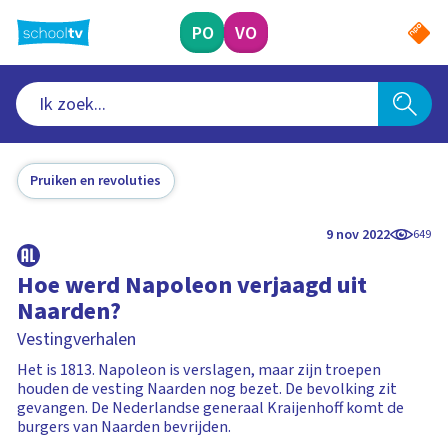
Ga
naar
PO
VO
hoofdinhoud
Pruiken en revoluties
9 nov 2022
649
Hoe werd Napoleon verjaagd uit
Naarden?
Vestingverhalen
Het is 1813. Napoleon is verslagen, maar zijn troepen
houden de vesting Naarden nog bezet. De bevolking zit
gevangen. De Nederlandse generaal Kraijenhoff komt de
burgers van Naarden bevrijden.