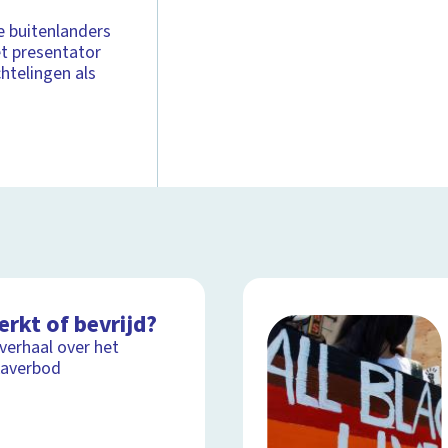
e buitenlanders
et presentator
htelingen als
rkt of bevrijd?
lverhaal over het
kaverbod