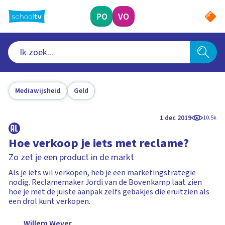
Ga
naar
PO
VO
hoofdinhoud
Mediawijsheid
Geld
1 dec 2019
10.5k
Hoe verkoop je iets met reclame?
Zo zet je een product in de markt
Als je iets wil verkopen, heb je een marketingstrategie
nodig. Reclamemaker Jordi van de Bovenkamp laat zien
hoe je met de juiste aanpak zelfs gebakjes die eruitzien als
een drol kunt verkopen.
Willem Wever