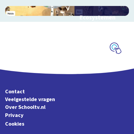
Ecosystemen
Interactieve
schoolplaat over de
Veluwe
Schoolplaat
Contact
Veelgestelde vragen
Over Schooltv.nl
Privacy
Cookies