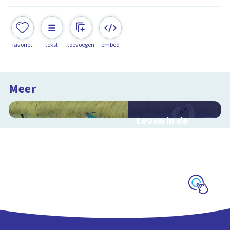
favoriet
tekst
toevoegen
embed
Meer
Leven in de
sloot
Interactieve
schoolplaat over het
slootleven
Schoolplaat