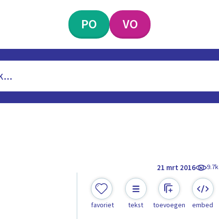
PO
VO
9.7k
21 mrt 2016
favoriet
tekst
toevoegen
embed